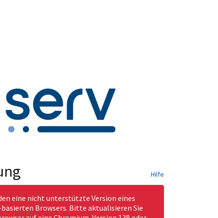
ung
Hilfe
den eine nicht unterstützte Version eines
asierten Browsers. Bitte aktualisieren Sie
rowser auf eine Chromium-Version 138 oder